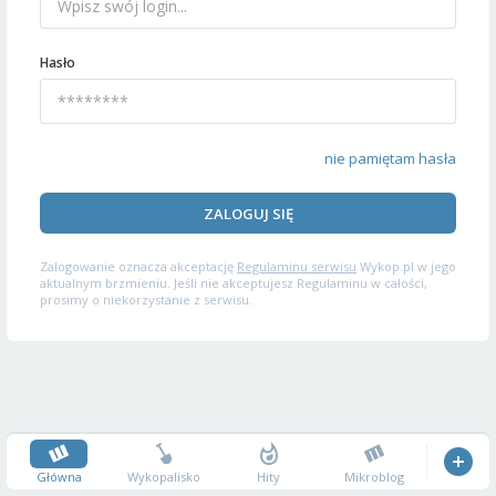
Hasło
nie pamiętam hasła
ZALOGUJ SIĘ
Zalogowanie oznacza akceptację
Regulaminu serwisu
Wykop.pl w jego
aktualnym brzmieniu. Jeśli nie akceptujesz Regulaminu w całości,
prosimy o niekorzystanie z serwisu.
Główna
Wykopalisko
Hity
Mikroblog