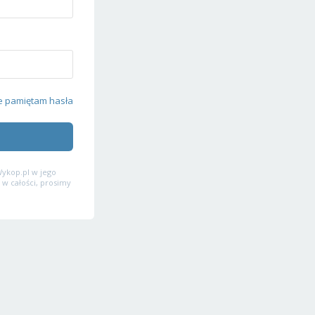
e pamiętam hasła
ykop.pl w jego
 w całości, prosimy