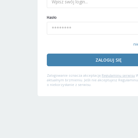
Hasło
ni
ZALOGUJ SIĘ
Zalogowanie oznacza akceptację
Regulaminu serwisu
W
aktualnym brzmieniu. Jeśli nie akceptujesz Regulaminu
o niekorzystanie z serwisu.