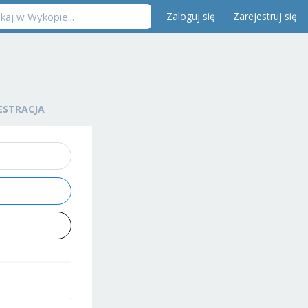
Zaloguj się
Zarejestruj się
ESTRACJA