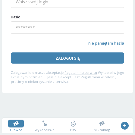
Hasło
nie pamiętam hasła
ZALOGUJ SIĘ
Zalogowanie oznacza akceptację
Regulaminu serwisu
Wykop.pl w jego
aktualnym brzmieniu. Jeśli nie akceptujesz Regulaminu w całości,
prosimy o niekorzystanie z serwisu.
Główna
Wykopalisko
Hity
Mikroblog