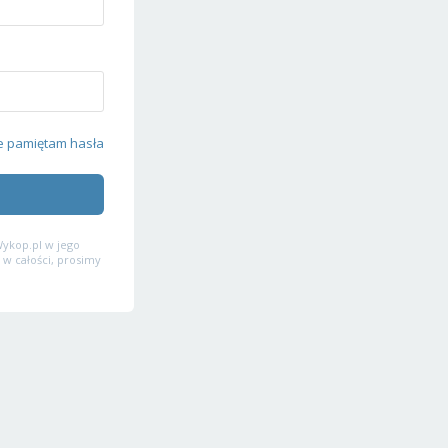
e pamiętam hasła
ykop.pl w jego
 w całości, prosimy