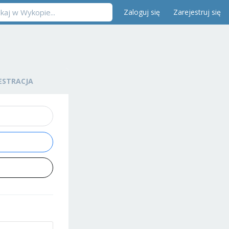
Zaloguj się
Zarejestruj się
ESTRACJA