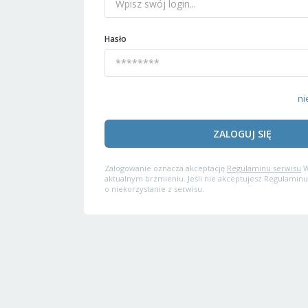
Hasło
ni
ZALOGUJ SIĘ
Zalogowanie oznacza akceptację
Regulaminu serwisu
W
aktualnym brzmieniu. Jeśli nie akceptujesz Regulaminu
o niekorzystanie z serwisu.