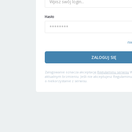
Hasło
ni
ZALOGUJ SIĘ
Zalogowanie oznacza akceptację
Regulaminu serwisu
W
aktualnym brzmieniu. Jeśli nie akceptujesz Regulaminu
o niekorzystanie z serwisu.