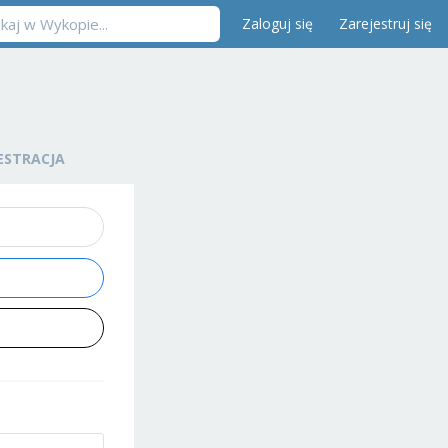
Zaloguj się
Zarejestruj się
ESTRACJA