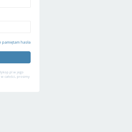
e pamiętam hasła
ykop.pl w jego
 w całości, prosimy