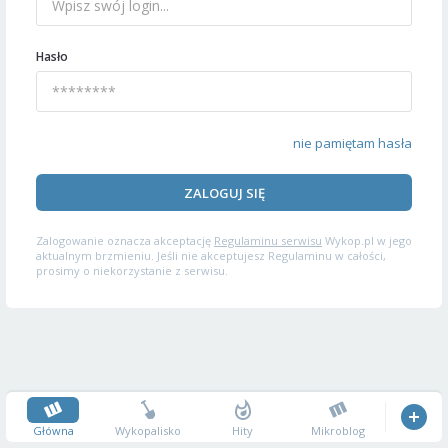
Hasło
nie pamiętam hasła
ZALOGUJ SIĘ
Zalogowanie oznacza akceptację
Regulaminu serwisu
Wykop.pl w jego
aktualnym brzmieniu. Jeśli nie akceptujesz Regulaminu w całości,
prosimy o niekorzystanie z serwisu.
Główna
Wykopalisko
Hity
Mikroblog