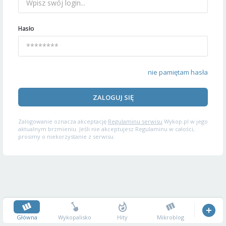
Hasło
nie pamiętam hasła
ZALOGUJ SIĘ
Zalogowanie oznacza akceptację
Regulaminu serwisu
Wykop.pl w jego
aktualnym brzmieniu. Jeśli nie akceptujesz Regulaminu w całości,
prosimy o niekorzystanie z serwisu.
Główna
Wykopalisko
Hity
Mikroblog