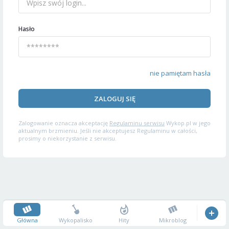
Hasło
nie pamiętam hasła
ZALOGUJ SIĘ
Zalogowanie oznacza akceptację
Regulaminu serwisu
Wykop.pl w jego
aktualnym brzmieniu. Jeśli nie akceptujesz Regulaminu w całości,
prosimy o niekorzystanie z serwisu.
Główna
Wykopalisko
Hity
Mikroblog