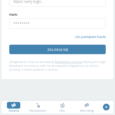
Hasło
nie pamiętam hasła
ZALOGUJ SIĘ
Zalogowanie oznacza akceptację
Regulaminu serwisu
Wykop.pl w jego
aktualnym brzmieniu. Jeśli nie akceptujesz Regulaminu w całości,
prosimy o niekorzystanie z serwisu.
Główna
Wykopalisko
Hity
Mikroblog