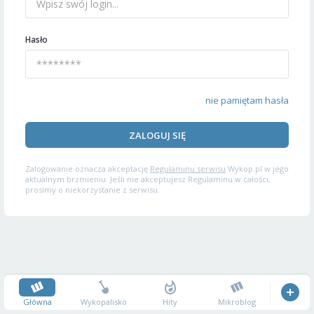
Hasło
nie pamiętam hasła
ZALOGUJ SIĘ
Zalogowanie oznacza akceptację
Regulaminu serwisu
Wykop.pl w jego
aktualnym brzmieniu. Jeśli nie akceptujesz Regulaminu w całości,
prosimy o niekorzystanie z serwisu.
Główna
Wykopalisko
Hity
Mikroblog