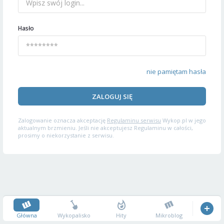
Hasło
nie pamiętam hasła
ZALOGUJ SIĘ
Zalogowanie oznacza akceptację
Regulaminu serwisu
Wykop.pl w jego
aktualnym brzmieniu. Jeśli nie akceptujesz Regulaminu w całości,
prosimy o niekorzystanie z serwisu.
Główna
Wykopalisko
Hity
Mikroblog