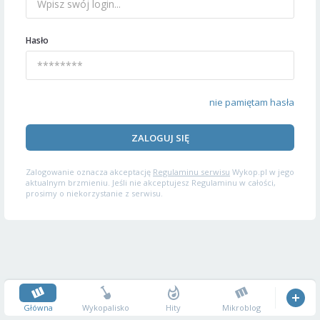
Hasło
nie pamiętam hasła
ZALOGUJ SIĘ
Zalogowanie oznacza akceptację
Regulaminu serwisu
Wykop.pl w jego
aktualnym brzmieniu. Jeśli nie akceptujesz Regulaminu w całości,
prosimy o niekorzystanie z serwisu.
Główna
Wykopalisko
Hity
Mikroblog