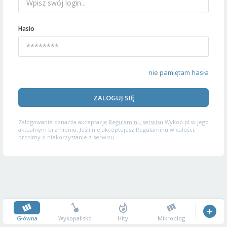
Hasło
nie pamiętam hasła
ZALOGUJ SIĘ
Zalogowanie oznacza akceptację
Regulaminu serwisu
Wykop.pl w jego
aktualnym brzmieniu. Jeśli nie akceptujesz Regulaminu w całości,
prosimy o niekorzystanie z serwisu.
Główna
Wykopalisko
Hity
Mikroblog