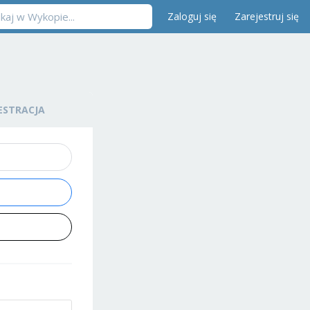
Zaloguj się
Zarejestruj się
ESTRACJA