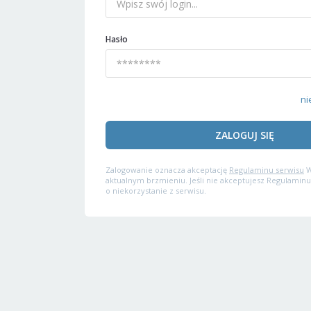
Hasło
ni
ZALOGUJ SIĘ
Zalogowanie oznacza akceptację
Regulaminu serwisu
W
aktualnym brzmieniu. Jeśli nie akceptujesz Regulaminu
o niekorzystanie z serwisu.