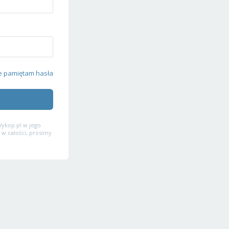
e pamiętam hasła
ykop.pl w jego
 w całości, prosimy