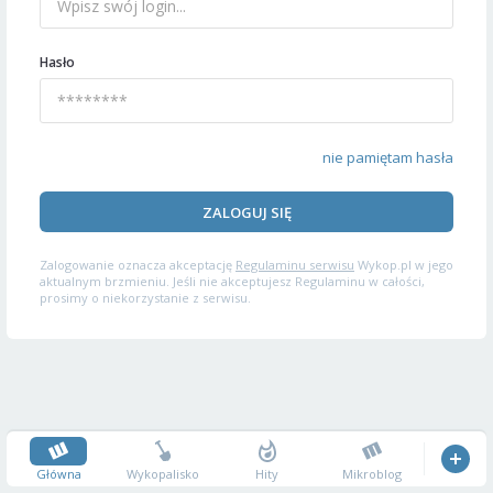
Hasło
nie pamiętam hasła
ZALOGUJ SIĘ
Zalogowanie oznacza akceptację
Regulaminu serwisu
Wykop.pl w jego
aktualnym brzmieniu. Jeśli nie akceptujesz Regulaminu w całości,
prosimy o niekorzystanie z serwisu.
Główna
Wykopalisko
Hity
Mikroblog