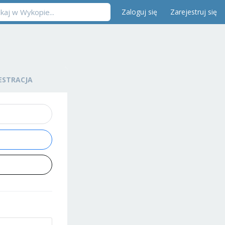
Zaloguj się
Zarejestruj się
ESTRACJA