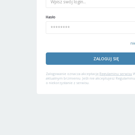
Hasło
ni
ZALOGUJ SIĘ
Zalogowanie oznacza akceptację
Regulaminu serwisu
W
aktualnym brzmieniu. Jeśli nie akceptujesz Regulaminu
o niekorzystanie z serwisu.