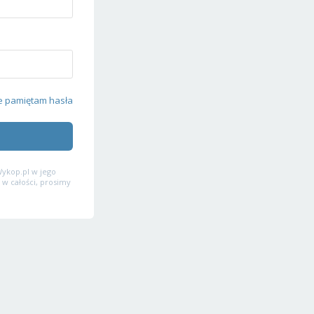
e pamiętam hasła
ykop.pl w jego
 w całości, prosimy