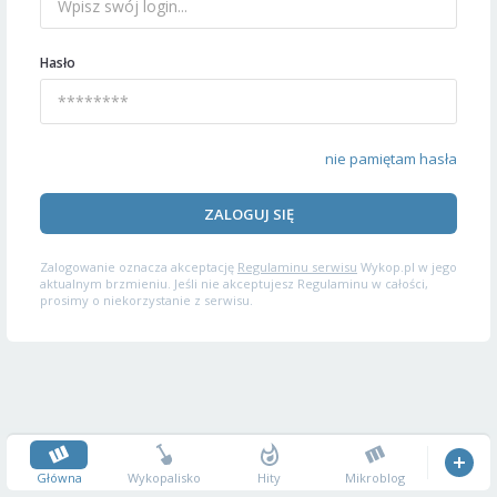
Hasło
nie pamiętam hasła
ZALOGUJ SIĘ
Zalogowanie oznacza akceptację
Regulaminu serwisu
Wykop.pl w jego
aktualnym brzmieniu. Jeśli nie akceptujesz Regulaminu w całości,
prosimy o niekorzystanie z serwisu.
Główna
Wykopalisko
Hity
Mikroblog