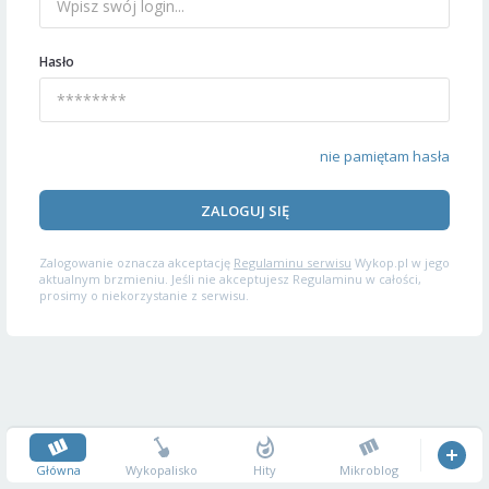
Hasło
nie pamiętam hasła
ZALOGUJ SIĘ
Zalogowanie oznacza akceptację
Regulaminu serwisu
Wykop.pl w jego
aktualnym brzmieniu. Jeśli nie akceptujesz Regulaminu w całości,
prosimy o niekorzystanie z serwisu.
Główna
Wykopalisko
Hity
Mikroblog