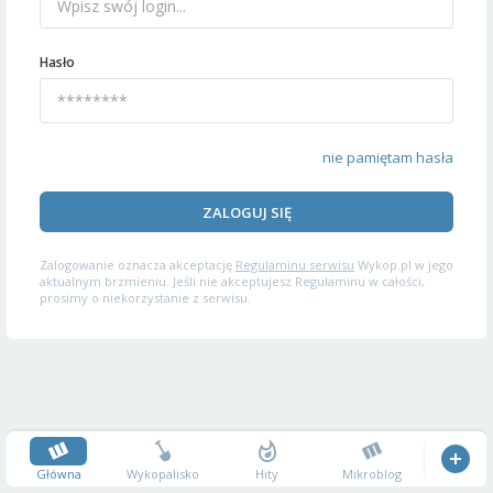
Hasło
nie pamiętam hasła
ZALOGUJ SIĘ
Zalogowanie oznacza akceptację
Regulaminu serwisu
Wykop.pl w jego
aktualnym brzmieniu. Jeśli nie akceptujesz Regulaminu w całości,
prosimy o niekorzystanie z serwisu.
Główna
Wykopalisko
Hity
Mikroblog