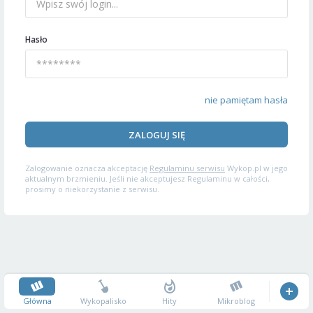
Hasło
nie pamiętam hasła
ZALOGUJ SIĘ
Zalogowanie oznacza akceptację
Regulaminu serwisu
Wykop.pl w jego
aktualnym brzmieniu. Jeśli nie akceptujesz Regulaminu w całości,
prosimy o niekorzystanie z serwisu.
Główna
Wykopalisko
Hity
Mikroblog