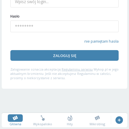
Hasło
nie pamiętam hasła
ZALOGUJ SIĘ
Zalogowanie oznacza akceptację
Regulaminu serwisu
Wykop.pl w jego
aktualnym brzmieniu. Jeśli nie akceptujesz Regulaminu w całości,
prosimy o niekorzystanie z serwisu.
Główna
Wykopalisko
Hity
Mikroblog