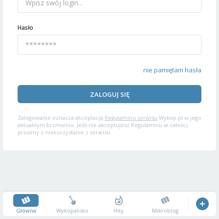
Hasło
nie pamiętam hasła
ZALOGUJ SIĘ
Zalogowanie oznacza akceptację
Regulaminu serwisu
Wykop.pl w jego
aktualnym brzmieniu. Jeśli nie akceptujesz Regulaminu w całości,
prosimy o niekorzystanie z serwisu.
Główna
Wykopalisko
Hity
Mikroblog