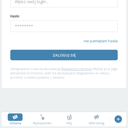
Hasło
nie pamiętam hasła
ZALOGUJ SIĘ
Zalogowanie oznacza akceptację
Regulaminu serwisu
Wykop.pl w jego
aktualnym brzmieniu. Jeśli nie akceptujesz Regulaminu w całości,
prosimy o niekorzystanie z serwisu.
Główna
Wykopalisko
Hity
Mikroblog