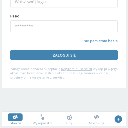
Hasło
nie pamiętam hasła
ZALOGUJ SIĘ
Zalogowanie oznacza akceptację
Regulaminu serwisu
Wykop.pl w jego
aktualnym brzmieniu. Jeśli nie akceptujesz Regulaminu w całości,
prosimy o niekorzystanie z serwisu.
Główna
Wykopalisko
Hity
Mikroblog