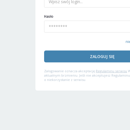
Hasło
ni
ZALOGUJ SIĘ
Zalogowanie oznacza akceptację
Regulaminu serwisu
W
aktualnym brzmieniu. Jeśli nie akceptujesz Regulaminu
o niekorzystanie z serwisu.