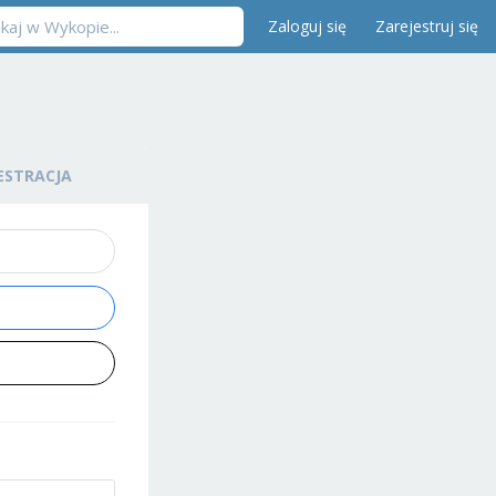
Zaloguj się
Zarejestruj się
ESTRACJA