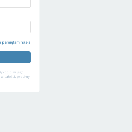
e pamiętam hasła
ykop.pl w jego
 w całości, prosimy