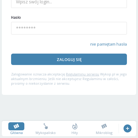
Hasło
nie pamiętam hasła
ZALOGUJ SIĘ
Zalogowanie oznacza akceptację
Regulaminu serwisu
Wykop.pl w jego
aktualnym brzmieniu. Jeśli nie akceptujesz Regulaminu w całości,
prosimy o niekorzystanie z serwisu.
Główna
Wykopalisko
Hity
Mikroblog