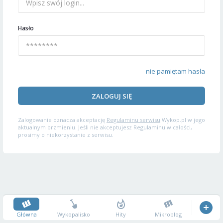
Hasło
nie pamiętam hasła
ZALOGUJ SIĘ
Zalogowanie oznacza akceptację
Regulaminu serwisu
Wykop.pl w jego
aktualnym brzmieniu. Jeśli nie akceptujesz Regulaminu w całości,
prosimy o niekorzystanie z serwisu.
Główna
Wykopalisko
Hity
Mikroblog