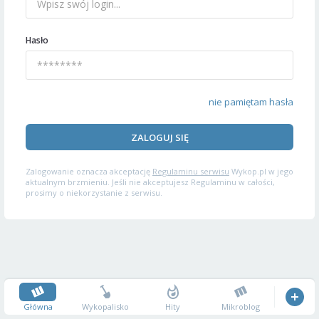
Hasło
nie pamiętam hasła
ZALOGUJ SIĘ
Zalogowanie oznacza akceptację
Regulaminu serwisu
Wykop.pl w jego
aktualnym brzmieniu. Jeśli nie akceptujesz Regulaminu w całości,
prosimy o niekorzystanie z serwisu.
Główna
Wykopalisko
Hity
Mikroblog