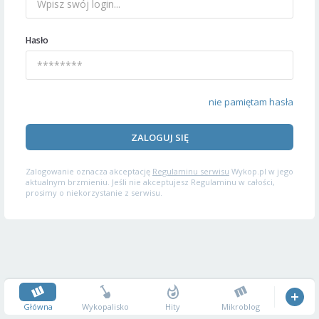
Hasło
nie pamiętam hasła
ZALOGUJ SIĘ
Zalogowanie oznacza akceptację
Regulaminu serwisu
Wykop.pl w jego
aktualnym brzmieniu. Jeśli nie akceptujesz Regulaminu w całości,
prosimy o niekorzystanie z serwisu.
Główna
Wykopalisko
Hity
Mikroblog