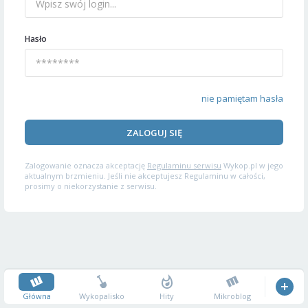
Hasło
nie pamiętam hasła
ZALOGUJ SIĘ
Zalogowanie oznacza akceptację
Regulaminu serwisu
Wykop.pl w jego
aktualnym brzmieniu. Jeśli nie akceptujesz Regulaminu w całości,
prosimy o niekorzystanie z serwisu.
Główna
Wykopalisko
Hity
Mikroblog