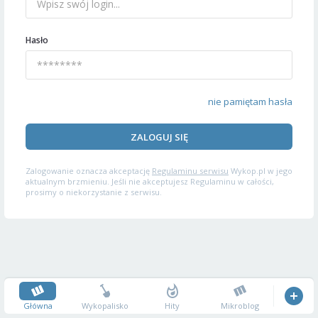
Hasło
nie pamiętam hasła
ZALOGUJ SIĘ
Zalogowanie oznacza akceptację
Regulaminu serwisu
Wykop.pl w jego
aktualnym brzmieniu. Jeśli nie akceptujesz Regulaminu w całości,
prosimy o niekorzystanie z serwisu.
Główna
Wykopalisko
Hity
Mikroblog