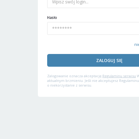
Hasło
ni
ZALOGUJ SIĘ
Zalogowanie oznacza akceptację
Regulaminu serwisu
W
aktualnym brzmieniu. Jeśli nie akceptujesz Regulaminu
o niekorzystanie z serwisu.