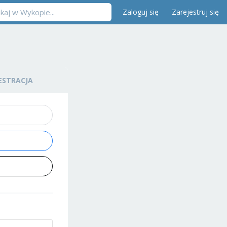
Zaloguj się
Zarejestruj się
ESTRACJA