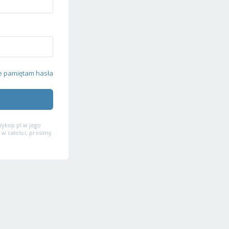
e pamiętam hasła
ykop.pl w jego
 w całości, prosimy