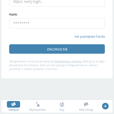
Hasło
nie pamiętam hasła
ZALOGUJ SIĘ
Zalogowanie oznacza akceptację
Regulaminu serwisu
Wykop.pl w jego
aktualnym brzmieniu. Jeśli nie akceptujesz Regulaminu w całości,
prosimy o niekorzystanie z serwisu.
Główna
Wykopalisko
Hity
Mikroblog