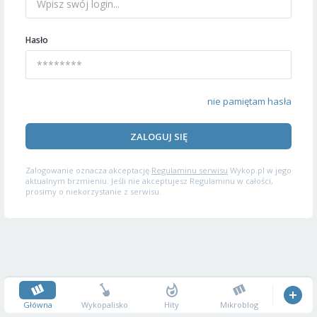
Hasło
nie pamiętam hasła
ZALOGUJ SIĘ
Zalogowanie oznacza akceptację
Regulaminu serwisu
Wykop.pl w jego
aktualnym brzmieniu. Jeśli nie akceptujesz Regulaminu w całości,
prosimy o niekorzystanie z serwisu.
Główna
Wykopalisko
Hity
Mikroblog