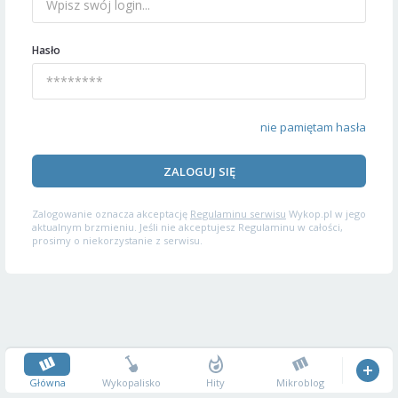
Hasło
nie pamiętam hasła
ZALOGUJ SIĘ
Zalogowanie oznacza akceptację
Regulaminu serwisu
Wykop.pl w jego
aktualnym brzmieniu. Jeśli nie akceptujesz Regulaminu w całości,
prosimy o niekorzystanie z serwisu.
Główna
Wykopalisko
Hity
Mikroblog