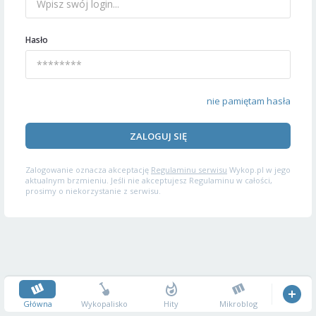
Hasło
nie pamiętam hasła
ZALOGUJ SIĘ
Zalogowanie oznacza akceptację
Regulaminu serwisu
Wykop.pl w jego
aktualnym brzmieniu. Jeśli nie akceptujesz Regulaminu w całości,
prosimy o niekorzystanie z serwisu.
Główna
Wykopalisko
Hity
Mikroblog