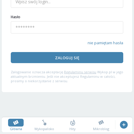
Hasło
nie pamiętam hasła
ZALOGUJ SIĘ
Zalogowanie oznacza akceptację
Regulaminu serwisu
Wykop.pl w jego
aktualnym brzmieniu. Jeśli nie akceptujesz Regulaminu w całości,
prosimy o niekorzystanie z serwisu.
Główna
Wykopalisko
Hity
Mikroblog