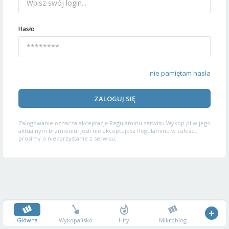
Hasło
nie pamiętam hasła
ZALOGUJ SIĘ
Zalogowanie oznacza akceptację
Regulaminu serwisu
Wykop.pl w jego
aktualnym brzmieniu. Jeśli nie akceptujesz Regulaminu w całości,
prosimy o niekorzystanie z serwisu.
Główna
Wykopalisko
Hity
Mikroblog