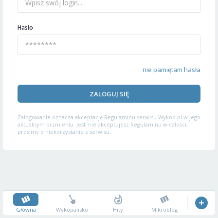
Hasło
nie pamiętam hasła
ZALOGUJ SIĘ
Zalogowanie oznacza akceptację
Regulaminu serwisu
Wykop.pl w jego
aktualnym brzmieniu. Jeśli nie akceptujesz Regulaminu w całości,
prosimy o niekorzystanie z serwisu.
Główna
Wykopalisko
Hity
Mikroblog