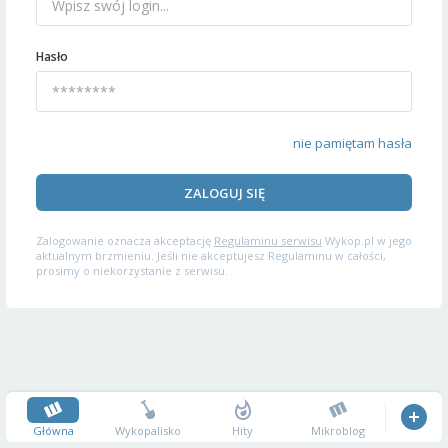
Hasło
nie pamiętam hasła
ZALOGUJ SIĘ
Zalogowanie oznacza akceptację
Regulaminu serwisu
Wykop.pl w jego
aktualnym brzmieniu. Jeśli nie akceptujesz Regulaminu w całości,
prosimy o niekorzystanie z serwisu.
Główna
Wykopalisko
Hity
Mikroblog