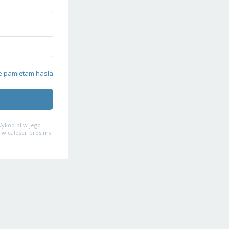
e pamiętam hasła
ykop.pl w jego
 w całości, prosimy