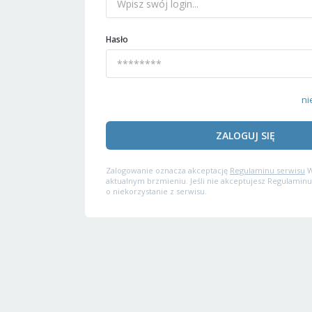
Hasło
ni
ZALOGUJ SIĘ
Zalogowanie oznacza akceptację
Regulaminu serwisu
W
aktualnym brzmieniu. Jeśli nie akceptujesz Regulaminu
o niekorzystanie z serwisu.