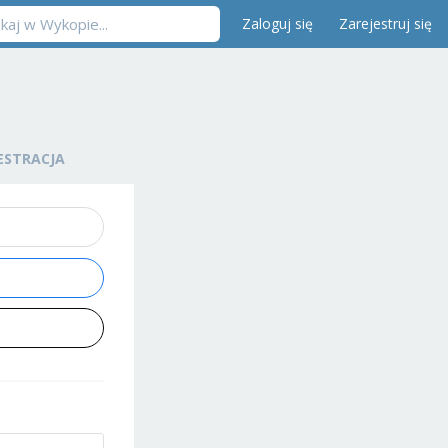
Zaloguj się
Zarejestruj się
ESTRACJA