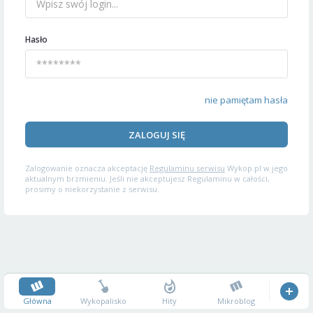
Hasło
nie pamiętam hasła
ZALOGUJ SIĘ
Zalogowanie oznacza akceptację
Regulaminu serwisu
Wykop.pl w jego
aktualnym brzmieniu. Jeśli nie akceptujesz Regulaminu w całości,
prosimy o niekorzystanie z serwisu.
Główna
Wykopalisko
Hity
Mikroblog