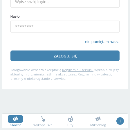
Hasło
nie pamiętam hasła
ZALOGUJ SIĘ
Zalogowanie oznacza akceptację
Regulaminu serwisu
Wykop.pl w jego
aktualnym brzmieniu. Jeśli nie akceptujesz Regulaminu w całości,
prosimy o niekorzystanie z serwisu.
Główna
Wykopalisko
Hity
Mikroblog