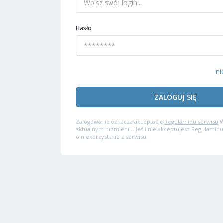
Hasło
ni
ZALOGUJ SIĘ
Zalogowanie oznacza akceptację
Regulaminu serwisu
W
aktualnym brzmieniu. Jeśli nie akceptujesz Regulaminu
o niekorzystanie z serwisu.