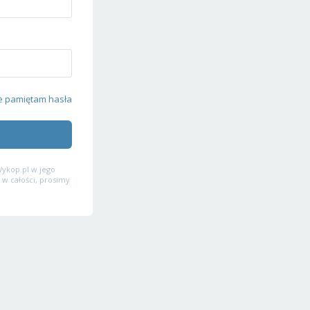
e pamiętam hasła
ykop.pl w jego
 w całości, prosimy