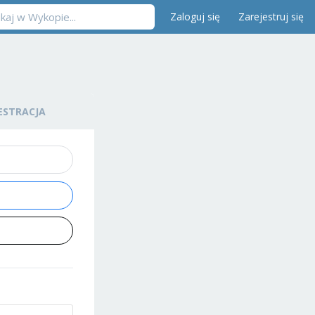
Zaloguj się
Zarejestruj się
ESTRACJA