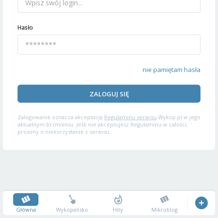
Hasło
nie pamiętam hasła
ZALOGUJ SIĘ
Zalogowanie oznacza akceptację
Regulaminu serwisu
Wykop.pl w jego
aktualnym brzmieniu. Jeśli nie akceptujesz Regulaminu w całości,
prosimy o niekorzystanie z serwisu.
Główna
Wykopalisko
Hity
Mikroblog