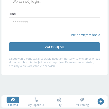
Hasło
nie pamiętam hasła
ZALOGUJ SIĘ
Zalogowanie oznacza akceptację
Regulaminu serwisu
Wykop.pl w jego
aktualnym brzmieniu. Jeśli nie akceptujesz Regulaminu w całości,
prosimy o niekorzystanie z serwisu.
Główna
Wykopalisko
Hity
Mikroblog