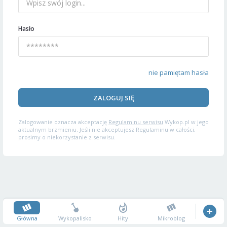
Hasło
nie pamiętam hasła
ZALOGUJ SIĘ
Zalogowanie oznacza akceptację
Regulaminu serwisu
Wykop.pl w jego
aktualnym brzmieniu. Jeśli nie akceptujesz Regulaminu w całości,
prosimy o niekorzystanie z serwisu.
Główna
Wykopalisko
Hity
Mikroblog