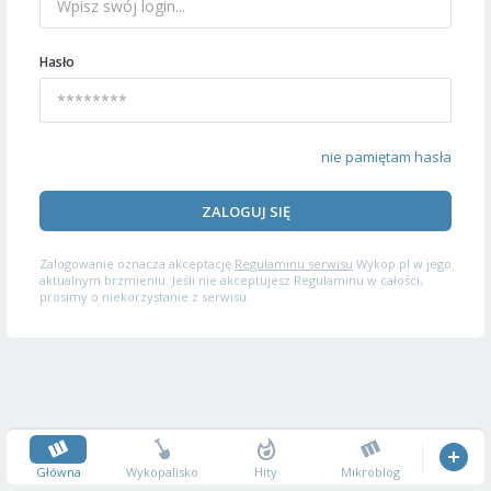
Hasło
nie pamiętam hasła
ZALOGUJ SIĘ
Zalogowanie oznacza akceptację
Regulaminu serwisu
Wykop.pl w jego
aktualnym brzmieniu. Jeśli nie akceptujesz Regulaminu w całości,
prosimy o niekorzystanie z serwisu.
Główna
Wykopalisko
Hity
Mikroblog