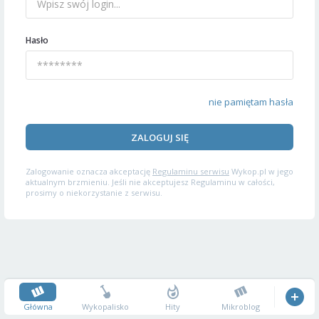
Hasło
nie pamiętam hasła
ZALOGUJ SIĘ
Zalogowanie oznacza akceptację
Regulaminu serwisu
Wykop.pl w jego
aktualnym brzmieniu. Jeśli nie akceptujesz Regulaminu w całości,
prosimy o niekorzystanie z serwisu.
Główna
Wykopalisko
Hity
Mikroblog