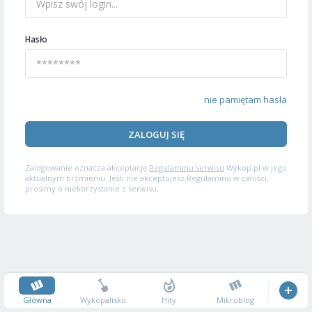
Hasło
nie pamiętam hasła
ZALOGUJ SIĘ
Zalogowanie oznacza akceptację
Regulaminu serwisu
Wykop.pl w jego
aktualnym brzmieniu. Jeśli nie akceptujesz Regulaminu w całości,
prosimy o niekorzystanie z serwisu.
Główna
Wykopalisko
Hity
Mikroblog